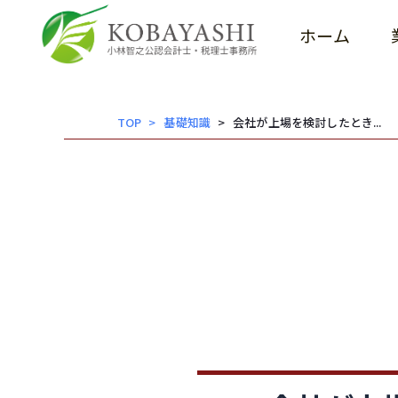
小林智之公認会計士税理士事務所
内
容
ホーム
を
ス
キッ
TOP
基礎知識
会社が上場を検討したとき...
プ